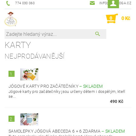
774 030 060
INFO@LALIJOGA.CZ
0
0 Kč
KARTY
NEJPRODÁVANĚJŠÍ
1.
JÓGOVÉ KARTY PRO ZAČÁTEČNÍKY
–
SKLADEM
Jógové karty pro začátečníky jsou určeny dětem i dospělým, kteří
se...
490 Kč
2.
SAMOLEPKY JÓGOVÁ ABECEDA 6 + 6 ZDARMA
–
SKLADEM