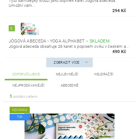
Tyto samolepky slouží jako doplněk karet Jógová abeceda.
Umožní vám...
294 Kč
3.
JÓGOVÁ ABECEDA - YOGA ALPHABET
–
SKLADEM
Jógová abeceda obsahuje 26 karet s popisem cviku v českém a...
490 Kč
ZOBRAZIT VÍCE
DOPORUČUJEME
NEJLEVNĚJŠÍ
NEJDRAŽŠÍ
NEJPRODÁVANĚJŠÍ
ABECEDNĚ
5
položek celkem
NOVINKA
TIP