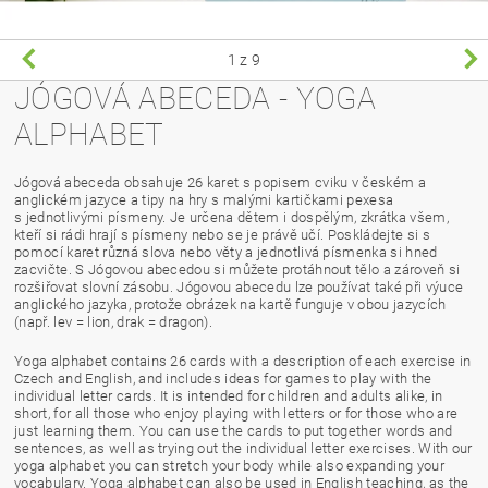
1
z 9
JÓGOVÁ ABECEDA - YOGA
ALPHABET
Jógová abeceda obsahuje 26 karet s popisem cviku v českém a
anglickém jazyce a tipy na hry s malými kartičkami pexesa
s jednotlivými písmeny. Je určena dětem i dospělým, zkrátka všem,
kteří si rádi hrají s písmeny nebo se je právě učí. Poskládejte si s
pomocí karet různá slova nebo věty a jednotlivá písmenka si hned
zacvičte. S Jógovou abecedou si můžete protáhnout tělo a zároveň si
rozšiřovat slovní zásobu. Jógovou abecedu lze používat také při výuce
anglického jazyka, protože obrázek na kartě funguje v obou jazycích
(např. lev = lion, drak = dragon).
Yoga alphabet contains 26 cards with a description of each exercise in
Czech and English, and includes ideas for games to play with the
individual letter cards. It is intended for children and adults alike, in
short, for all those who enjoy playing with letters or for those who are
just learning them. You can use the cards to put together words and
sentences, as well as trying out the individual letter exercises. With our
yoga alphabet you can stretch your body while also expanding your
vocabulary. Yoga alphabet can also be used in English teaching, as the