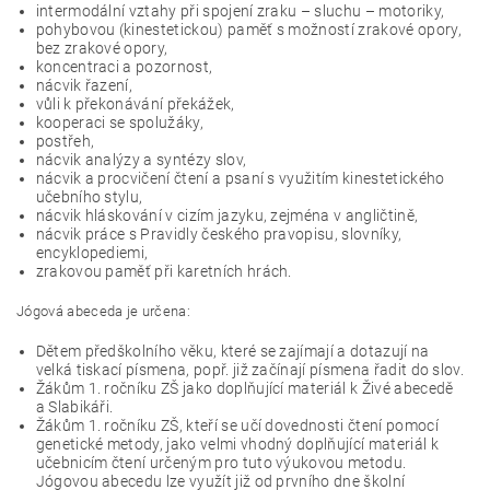
intermodální vztahy při spojení zraku – sluchu – motoriky,
pohybovou (kinestetickou) paměť s možností zrakové opory,
bez zrakové opory,
koncentraci a pozornost,
nácvik řazení,
vůli k překonávání překážek,
kooperaci se spolužáky,
postřeh,
nácvik analýzy a syntézy slov,
nácvik a procvičení čtení a psaní s využitím kinestetického
učebního stylu,
nácvik hláskování v cizím jazyku, zejména v angličtině,
nácvik práce s Pravidly českého pravopisu, slovníky,
encyklopediemi,
zrakovou paměť při karetních hrách.
Jógová abeceda je určena:
Dětem předškolního věku, které se zajímají a dotazují na
velká tiskací písmena, popř. již začínají písmena řadit do slov.
Žákům 1. ročníku ZŠ jako doplňující materiál k Živé abecedě
a Slabikáři.
Žákům 1. ročníku ZŠ, kteří se učí dovednosti čtení pomocí
genetické metody, jako velmi vhodný doplňující materiál k
učebnicím čtení určeným pro tuto výukovou metodu.
Jógovou abecedu lze využít již od prvního dne školní