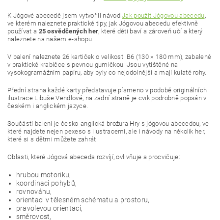
K Jógové abecedě jsem vytvořili návod
Jak použít Jógovou abecedu
,
ve kterém naleznete
praktické tipy, jak Jógovou abecedu efektivně
používat a
25 osvědčených her
, které děti baví a zároveň učí a který
naleznete na našem e-shopu.
V balení naleznete 26 kartiček o velikosti B6 (130 × 180 mm), zabalené
v praktické krabičce s pevnou gumičkou. Jsou vytištěné na
vysokogramážním papíru, aby byly co nejodolnější a mají kulaté rohy.
Přední strana každé karty představuje písmeno v podobě originálních
ilustrace Libuše Vendlové, na zadní straně je cvik podrobně popsán v
českém i anglickém jazyce.
Součástí balení je česko-anglická brožura Hry s jógovou abecedou, ve
které najdete nejen pexeso s ilustracemi, ale i návody na několik her,
které si s dětmi můžete zahrát.
Oblasti, které Jógová abeceda rozvíjí, ovlivňuje a procvičuje:
hrubou motoriku,
koordinaci pohybů,
rovnováhu,
orientaci v tělesném schématu a prostoru,
pravolevou orientaci,
směrovost,