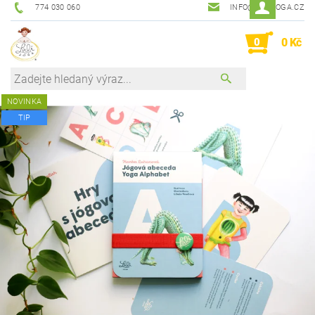
774 030 060
INFO@LALIJOGA.CZ
0
0 Kč
NOVINKA
TIP