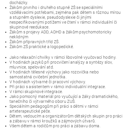
docházky.
Žákům prvního i druhého stupně ZŠ se speciálními
vzdělávacími potřebami, zejména pak dětem s různou mírou
a stupněm dyslexie, pseudodyslexie či jinými
nespecifikovanými potížemi ve čtení v rámci individuální či
skupinové reedukace.
Žákům s projevy ADD, ADHD a žákům psychomotoricky
neklidným
Žákům přípravných tříd ZŠ.
Žákům ZŠ praktické a logopedické.
Jako relaxační chvilky v rámci libovolné vyučovací hodiny.
V hodinách jazyků při procvičení analýzy a syntézy slov,
mluvnice, spelování atd.
V hodinách tělesné výchovy jako rozcvička nebo
samostatná cvičební jednotka.
V hodinách výtvarné či pracovní výchovy.
Při práci s asistentem v rámci individuální integrace.
V rámci skupinové integrace.
Jako pomocný materiál pro vyučující a žáky dramatického,
tanečního či výtvarného oboru ZUŠ.
Speciálním pedagogům při práci s dětmi v rámci
arteterapeutické péče.
Dětem, vedoucím a organizátorům dětských skupin pro práci
a zábavu v rámci kroužků a zájmových útvarů.
Všem dětem a rodičům pro práci a zábavu doma.