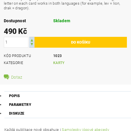
letter on each card works in both languages (for example, lev = lion,
drak = dragon).
Dostupnost
Skladem
490 Kč
KÓD PRODUKTU
1023
KATEGORIE
KARTY
Dotaz
POPIS
PARAMETRY
DISKUZE
Každá publikace nově obsahuje i
Samolepky jógové abecedy