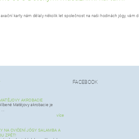
laxační karty nám dělaly několik let společnost na naši hodinách jógy, vám 
FACEBOOK
Y
MATĚJOVY AKROBACIE
blíbené Matějovy akrobacie je
...
více
 NA CVIČENÍ JÓGY SALAMBA A
OU ZPĚT!