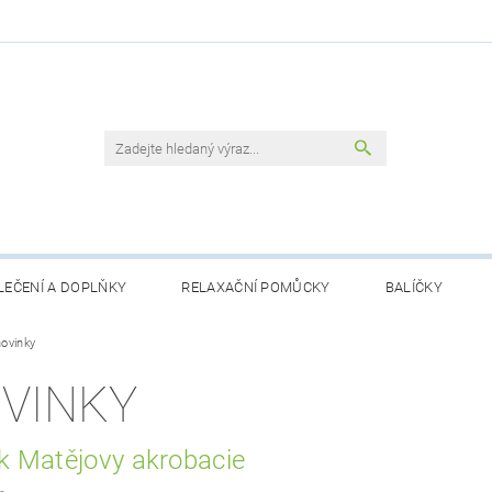
LEČENÍ A DOPLŇKY
RELAXAČNÍ POMŮCKY
BALÍČKY
novinky
VINKY
k Matějovy akrobacie