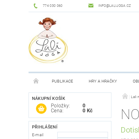
774 030 060
INFO@LALIJOGA.CZ
PUBLIKACE
HRY A HRAČKY
OB
VŠE O NÁKUPU
MOJE OBJEDNÁVKA
Lali 
NÁKUPNÍ KOŠÍK
Položky:
0
NO
Cena:
0 Kč
PŘIHLÁŠENÍ
Dotis
E-mail