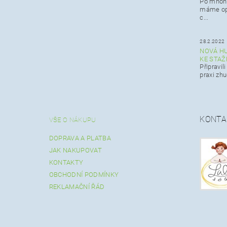
Po mnoha
máme op
c...
28.2.2022
NOVÁ HU
KE STAŽ
Připravil
praxi zh
KONTA
VŠE O NÁKUPU
DOPRAVA A PLATBA
JAK NAKUPOVAT
KONTAKTY
OBCHODNÍ PODMÍNKY
REKLAMAČNÍ ŘÁD