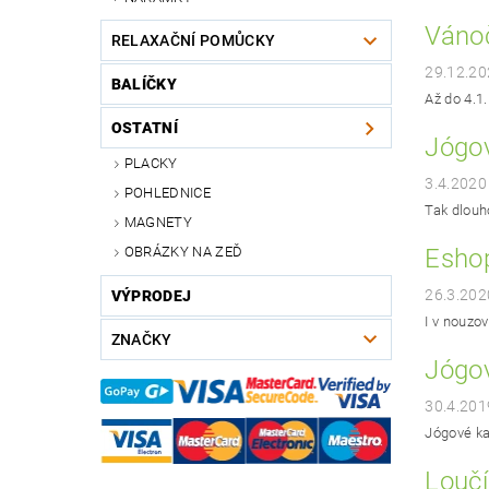
Vánoč
RELAXAČNÍ POMŮCKY
29.12.20
BALÍČKY
Až do 4.1
OSTATNÍ
Jógov
PLACKY
3.4.2020
POHLEDNICE
Tak dlouho
MAGNETY
OBRÁZKY NA ZEĎ
Eshop
26.3.202
VÝPRODEJ
I v nouzo
ZNAČKY
Jógov
30.4.201
Jógové kar
Louč