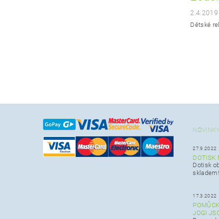
2.4.2019
Dětské re
NOVINK
27.9.2022
DOTISK 
Dotisk o
skladem! 
17.3.2022
POMŮCKY
JOGI JS