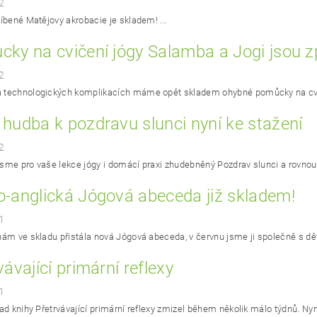
2
líbené Matějovy akrobacie je skladem! ...
ky na cvičení jógy Salamba a Jogi jsou z
2
technologických komplikacích máme opět skladem ohybné pomůcky na cviče
hudba k pozdravu slunci nyní ke stažení
2
 jsme pro vaše lekce jógy i domácí praxi zhudebněný Pozdrav slunci a rovnou 
-anglická Jógová abeceda již skladem!
1
nám ve skladu přistála nová Jógová abeceda, v červnu jsme ji společně s dětmi
vávající primární reflexy
1
lad knihy Přetrvávající primární reflexy zmizel během několik málo týdnů. Ny