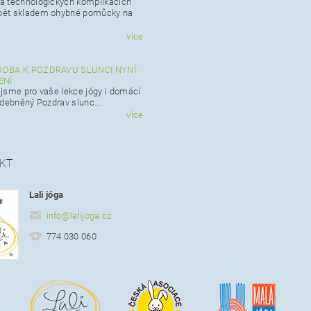
 technologických komplikacích
ět skladem ohybné pomůcky na
více
DBA K POZDRAVU SLUNCI NYNÍ
ENÍ
i jsme pro vaše lekce jógy i domácí
udebněný Pozdrav slunc...
více
KT
Lali jóga
info
@
lalijoga.cz
774 030 060