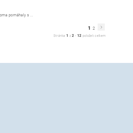
doma pomáhaly s ...
1
2
1
2
12
Stránka
z
-
položek celkem