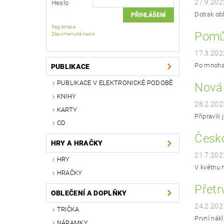
27.9.202
Heslo
Dotisk ob
Registrace
Pomůc
Zapomenuté heslo
17.3.202
Po mnoha 
PUBLIKACE
PUBLIKACE V ELEKTRONICKÉ PODOBĚ
Nová 
KNIHY
28.2.202
KARTY
Připravili
CD
Česko
HRY A HRAČKY
21.7.202
HRY
V květnu 
HRAČKY
Přetr
OBLEČENÍ A DOPLŇKY
24.2.202
TRIČKA
První nák
NÁRAMKY