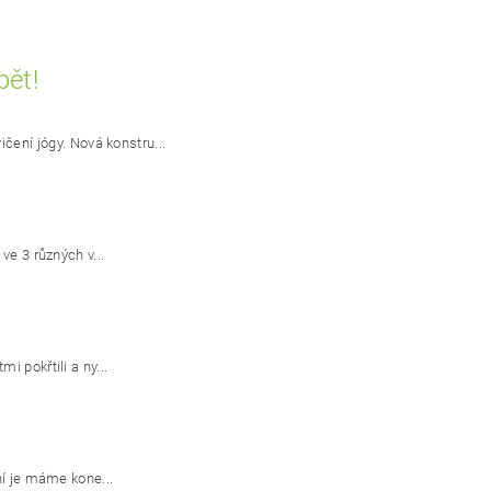
pět!
ní jógy. Nová konstru...
ve 3 různých v...
 pokřtili a ny...
ní je máme kone...