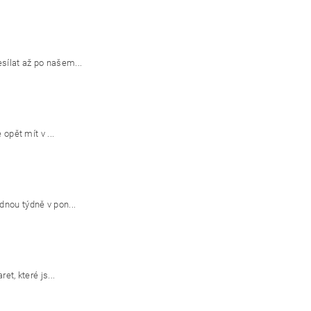
sílat až po našem...
opět mít v ...
dnou týdně v pon...
t, které js...