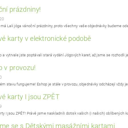
ní prázdniny!
20
. má Lali jóga vánoční prázdniny, proto všechny vaše objednávky budeme ode
é karty v elektronické podobě
 a vytrvale jste poptávali stará vydání Jógových karet, až jsme se rozhodli je 
 v provozu!
0
vém stavu fungujeme! Eshop je stále v provozu, objednávky odcházejí vždy je
é karty I jsou ZPĚT
9
ty I jsou ZPĚT! Právě jsme naskladnili dotisk vašich (i našich) oblíbených kare
íme se s Dětskými masážními kartami