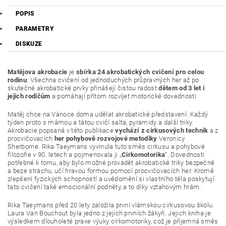
POPIS
PARAMETRY
DISKUZE
Matějova akrobacie
je
sbírka 24 akrobatických cvičení pro celou
rodinu
. Všechna cvičení od jednoduchých průpravných her až po
skutečné akrobatické prvky přinášejí čistou radost
dětem od 3 let i
jejich rodičům
a pomáhají přitom rozvíjet motorické dovednosti.
Matěj chce na Vánoce doma udělat akrobatické představení. Každý
týden proto s mámou a tátou cvičí salta, pyramidy a další triky.
Akrobacie popsaná v této publikace
vychází z cirkusových technik
a z
procvičovacích
her pohybově rozvojové metodiky
Veronicy
Sherborne. Rika Taeymans vyvinula tuto směs cirkusu a pohybové
filozofie v 90. letech a pojmenovala ji „
Cirkomotorika
“. Dovednosti
potřebné k tomu, aby bylo možné provádět akrobatické triky bezpečně
a beze strachu, učí hravou formou pomocí procvičovacích her. Kromě
zlepšení fyzických schopností a uvědomění si vlastního těla poskytují
tato cvičení také emocionální podněty, a to díky vztahovým hrám.
Rika Taeymans před 20 lety založila první vlámskou cirkusovou školu.
Laura Van Bouchout byla jedno z jejích prvních žákyň. Jejich kniha je
výsledkem dlouholeté praxe výuky cirkomotoriky, což je příjemná směs