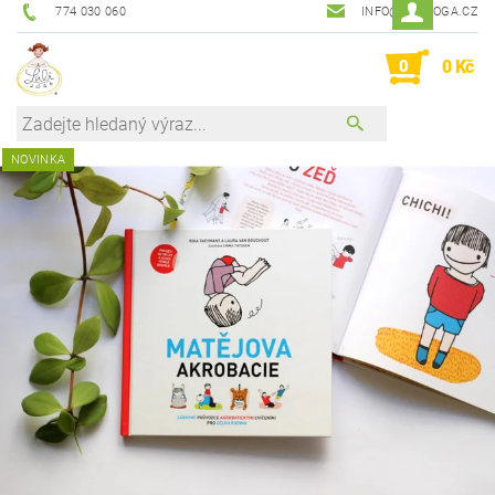
774 030 060
INFO@LALIJOGA.CZ
0
0 Kč
NOVINKA