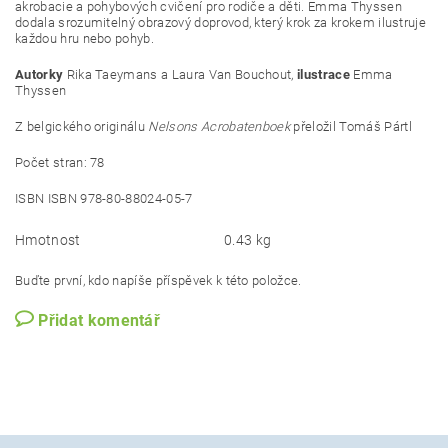
akrobacie a pohybových cvičení pro rodiče a děti. Emma Thyssen
dodala srozumitelný obrazový doprovod, který krok za krokem ilustruje
každou hru nebo pohyb.
Autorky
Rika Taeymans a Laura Van Bouchout,
ilustrace
Emma
Thyssen
Z belgického originálu
Nelsons Acrobatenboek
přeložil Tomáš Pártl
Počet stran: 78
ISBN ISBN 978-80-88024-05-7
Hmotnost
0.43 kg
Buďte první, kdo napíše příspěvek k této položce.
Přidat komentář