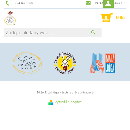
774 030 060
INFO@LALIJOGA.CZ
0
0 Kč
2026 © Lali jóga, všechna práva vyhrazena
Vytvořil Shoptet