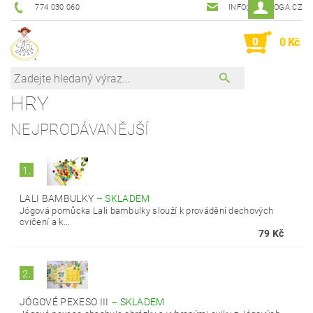
774 030 060
INFO@LALIJOGA.CZ
0
0 Kč
HRY
NEJPRODÁVANĚJŠÍ
1.
LALI BAMBULKY
–
SKLADEM
Jógová pomůcka Lali bambulky slouží k provádění dechových
cvičení a k...
79 Kč
2.
JÓGOVÉ PEXESO III
–
SKLADEM