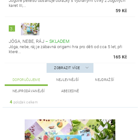
Jógové pexeso obsahuje obrázky s vybranými cviky z Jógových
karet III,...
59 Kč
3.
JÓGA, NEBE, RÁJ
–
SKLADEM
Jóga, nebe, ráj je zábavná origami hra pro děti od cca 5 let, při
které...
165 Kč
ZOBRAZIT VÍCE
DOPORUČUJEME
NEJLEVNĚJŠÍ
NEJDRAŽŠÍ
NEJPRODÁVANĚJŠÍ
ABECEDNĚ
4
položek celkem