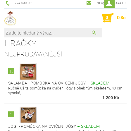
774 030 060
INFO@LALIJOGA.CZ
0
0 Kč
HRAČKY
NEJPRODÁVANĚJŠÍ
1.
SALAMBA - POMŮCKA NA CVIČENÍ JÓGY
–
SKLADEM
Ručně ušitá pomůcka na cvičení jógy s ohebným skeletem, 40 cm
vysoká,...
1 200 Kč
2.
JOGI - POMŮCKA NA CVIČENÍ JÓGY
–
SKLADEM