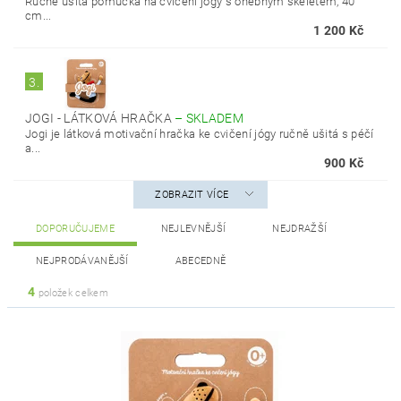
Ručně ušitá pomůcka na cvičení jógy s ohebným skeletem, 40
cm...
1 200 Kč
3.
JOGI - LÁTKOVÁ HRAČKA
–
SKLADEM
Jogi je látková motivační hračka ke cvičení jógy ručně ušitá s péčí
a...
900 Kč
ZOBRAZIT VÍCE
DOPORUČUJEME
NEJLEVNĚJŠÍ
NEJDRAŽŠÍ
NEJPRODÁVANĚJŠÍ
ABECEDNĚ
4
položek celkem