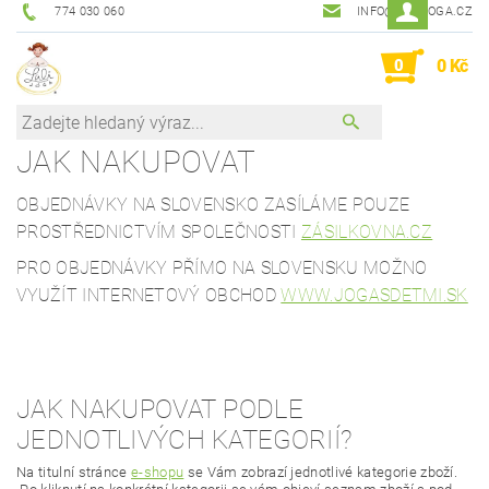
774 030 060
INFO@LALIJOGA.CZ
0
0 Kč
JAK NAKUPOVAT
OBJEDNÁVKY NA SLOVENSKO ZASÍLÁME POUZE
PROSTŘEDNICTVÍM SPOLEČNOSTI
ZÁSILKOVNA.CZ
PRO OBJEDNÁVKY PŘÍMO NA SLOVENSKU MOŽNO
VYUŽÍT INTERNETOVÝ OBCHOD
WWW.JOGASDETMI.SK
JAK NAKUPOVAT PODLE
JEDNOTLIVÝCH KATEGORIÍ?
Na titulní stránce
e-shopu
se Vám zobrazí jednotlivé kategorie zboží.