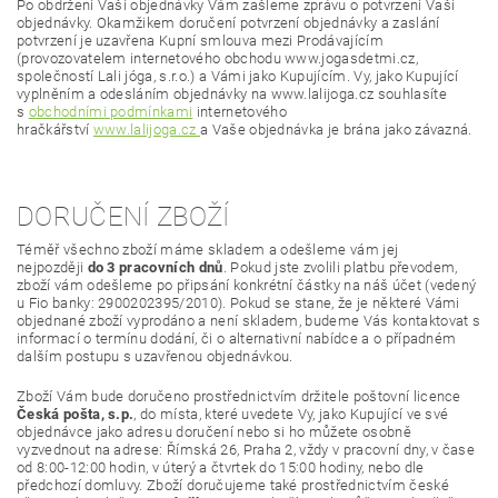
Po obdržení Vaší objednávky Vám zašleme zprávu o potvrzení Vaší
objednávky. Okamžikem doručení potvrzení objednávky a zaslání
potvrzení je uzavřena Kupní smlouva mezi Prodávajícím
(provozovatelem internetového obchodu www.jogasdetmi.cz,
společností Lali jóga, s.r.o.) a Vámi jako Kupujícím. Vy, jako Kupující
vyplněním a odesláním objednávky na www.lalijoga.cz souhlasíte
s
obchodními podmínkami
internetového
hračkářství
www.lalijoga.cz
a Vaše objednávka je brána jako závazná.
DORUČENÍ ZBOŽÍ
Téměř všechno zboží máme skladem a odešleme vám jej
nejpozději
do 3 pracovních dnů
. Pokud jste zvolili platbu převodem,
zboží vám odešleme po připsání konkrétní částky na náš účet (vedený
u Fio banky: 2900202395/2010). Pokud se stane, že je některé Vámi
objednané zboží vyprodáno a není skladem, budeme Vás kontaktovat s
informací o termínu dodání, či o alternativní nabídce a o případném
dalším postupu s uzavřenou objednávkou.
Zboží Vám bude doručeno prostřednictvím držitele poštovní licence
Česká pošta, s.p.
, do místa, které uvedete Vy, jako Kupující ve své
objednávce jako adresu doručení nebo si ho můžete osobně
vyzvednout na adrese: Římská 26, Praha 2, vždy v pracovní dny, v čase
od 8:00-12:00 hodin, v úterý a čtvrtek do 15:00 hodiny, nebo dle
předchozí domluvy. Zboží doručujeme také prostřednictvím české