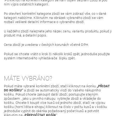
Po kliknutí na konkrétní kategorii se vám objeví seznam zboží a pod
ním výpis ostatních kategorií.
Po otevření konkrétní kategorie zboží se vám zobrazí vše, co v dané
kategorii nabízíme. Kliknutím na obrázek vybraného zboží se vám
rozbalí veškeré detailní informace o vybraného zboží.
U každého zboží naleznete jeho název, cenu, variantu produktu, pokud ji
produkt má, a detailní popis.
Cena zboží je uvedena v českých korunách včetně DPH.
Pokud se chcete vrátit o krok či několik kroků zpět, jednoduše použijte
systém internetového vyhledávače šipku zpět.
MÁTE VYBRÁNO?
Pokud máte vybrané konkrétní zboží, stačí kliknout na ikonku
„PŘIDAT
DO KOŠÍKU“
a zboží se automaticky vloží do Vašeho nákupního
košíku. Pokud chcete zakoupit další zboží, postupujte stejným
způsobem , jako u prvního nákupu vybírejte zboží a vkládejte do
košíku. Chcete-li koupit více kusů od jednoho zboží, stačí ve výpisu
košíku (horní lišta e-shopu) kliknout na číslo v počtu kusů a v košíku
jednoduše vyplnit do okénka požadovaný počet kusů a potvrdit
kliknutím na
„PŘEPOČÍTAT KOŠÍK
“.