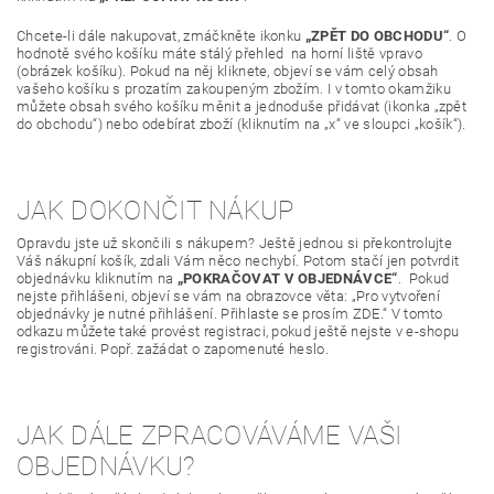
Chcete-li dále nakupovat, zmáčkněte ikonku
„ZPĚT DO OBCHODU“
. O
hodnotě svého košíku máte stálý přehled na horní liště vpravo
(obrázek košíku). Pokud na něj kliknete, objeví se vám celý obsah
vašeho košíku s prozatím zakoupeným zbožím. I v tomto okamžiku
můžete obsah svého košíku měnit a jednoduše přidávat (ikonka „zpět
do obchodu“) nebo odebírat zboží (kliknutím na „x“ ve sloupci „košík“).
JAK DOKONČIT NÁKUP
Opravdu jste už skončili s nákupem? Ještě jednou si překontrolujte
Váš nákupní košík, zdali Vám něco nechybí. Potom stačí jen potvrdit
objednávku kliknutím na
„POKRAČOVAT V OBJEDNÁVCE“
. Pokud
nejste přihlášeni, objeví se vám na obrazovce věta: „Pro vytvoření
objednávky je nutné přihlášení. Přihlaste se prosím ZDE.“ V tomto
odkazu můžete také provést registraci, pokud ještě nejste v e-shopu
registrováni. Popř. zažádat o zapomenuté heslo.
JAK DÁLE ZPRACOVÁVÁME VAŠI
OBJEDNÁVKU?