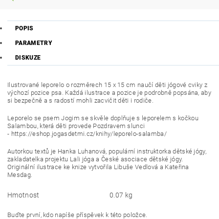
POPIS
PARAMETRY
DISKUZE
Ilustrované leporelo o rozměrech 15 x 15 cm naučí děti jógové cviky z
výchozí pozice psa. Každá ilustrace a pozice je podrobně popsána, aby
si bezpečně a s radostí mohli zacvičit děti i rodiče.
Leporelo se psem Jogim se skvěle doplňuje s leporelem s kočkou
Salambou, která děti provede Pozdravem slunci
- https://eshop.jogasdetmi.cz/knihy/leporelo-salamba/
Autorkou textů je
Hanka Luhanová, populární instruktorka dětské jógy,
zakladatelka projektu Lali jóga a České asociace dětské jógy.
Originální ilustrace ke knize vytvořila Libuše Vedlová a Kateřina
Mesdag.
Hmotnost
0.07 kg
Buďte první, kdo napíše příspěvek k této položce.