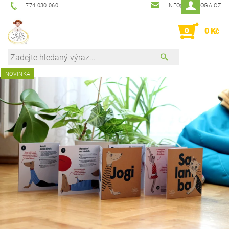
774 030 060
INFO@LALIJOGA.CZ
0
0 Kč
NOVINKA