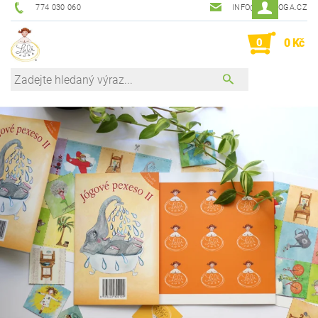
774 030 060
INFO@LALIJOGA.CZ
0
0 Kč