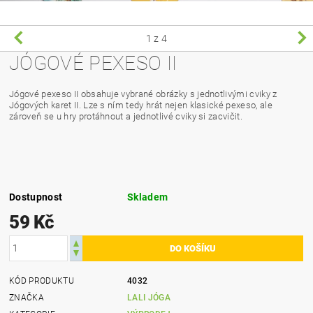
1
z 4
JÓGOVÉ PEXESO II
Jógové pexeso II obsahuje vybrané obrázky s jednotlivými cviky z
Jógových karet II. Lze s ním tedy hrát nejen klasické pexeso, ale
zároveň se u hry protáhnout a jednotlivé cviky si zacvičit.
Dostupnost
Skladem
59 Kč
KÓD PRODUKTU
4032
ZNAČKA
LALI JÓGA