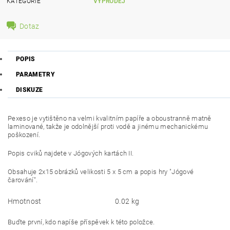
KATEGORIE
VÝPRODEJ
Dotaz
POPIS
PARAMETRY
DISKUZE
Pexeso je vytištěno na velmi kvalitním papíře a oboustranně matně
laminované, takže je odolnější proti vodě a jinému mechanickému
poškození.
Popis cviků najdete v Jógových kartách II.
Obsahuje 2x15 obrázků velikosti 5 x 5 cm a popis hry "Jógové
čarování".
Hmotnost
0.02 kg
Buďte první, kdo napíše příspěvek k této položce.