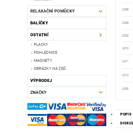
2008
RELAXAČNÍ POMŮCKY
BALÍČKY
2009
OSTATNÍ
2023
PLACKY
2010
POHLEDNICE
MAGNETY
2011
OBRÁZKY NA ZEĎ
2012
VÝPRODEJ
2052
ZNAČKY
POPIS
DISKU