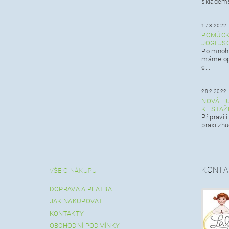
skladem! 
17.3.2022
POMŮCKY
JOGI JS
Po mnoha
máme op
c...
28.2.2022
NOVÁ HU
KE STAŽ
Připravil
praxi zh
KONTA
VŠE O NÁKUPU
DOPRAVA A PLATBA
JAK NAKUPOVAT
KONTAKTY
OBCHODNÍ PODMÍNKY