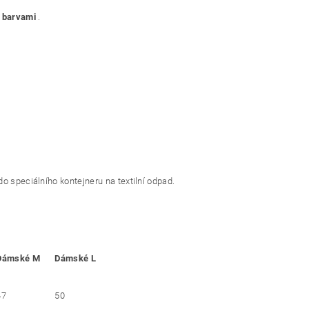
 barvami
.
o speciálního kontejneru na textilní odpad.
Dámské M
Dámské L
47
50