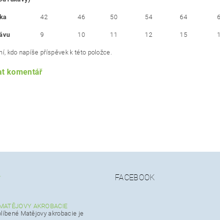
čka
42
46
50
54
64
kávu
9
10
11
12
15
í, kdo napíše příspěvek k této položce.
at komentář
FACEBOOK
Y
MATĚJOVY AKROBACIE
blíbené Matějovy akrobacie je