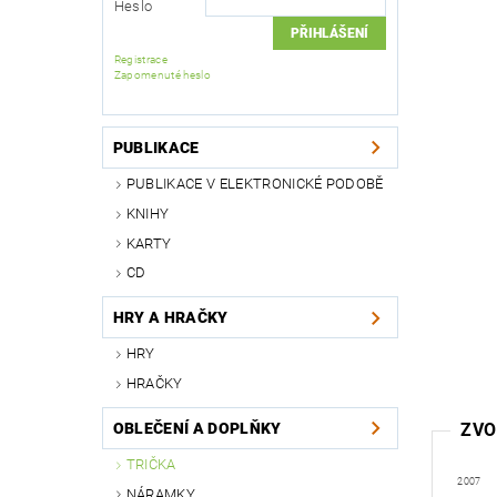
Heslo
Registrace
Zapomenuté heslo
PUBLIKACE
PUBLIKACE V ELEKTRONICKÉ PODOBĚ
KNIHY
KARTY
CD
HRY A HRAČKY
HRY
HRAČKY
OBLEČENÍ A DOPLŇKY
ZVO
TRIČKA
2007
NÁRAMKY