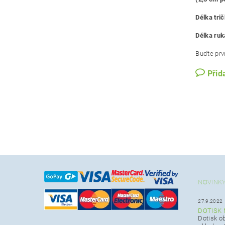
Délka tri
Délka ru
Buďte prvn
Přid
NOVINK
27.9.2022
DOTISK 
Dotisk o