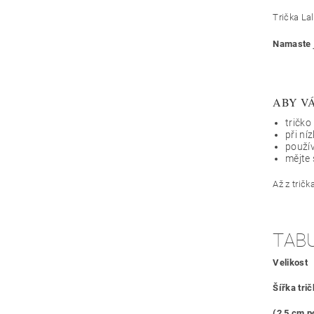
Trička Lal
Namaste
ABY VÁ
tričko
při ní
použív
mějte 
Až z trič
TABU
Velikost
Šířka tri
(2,5 cm p