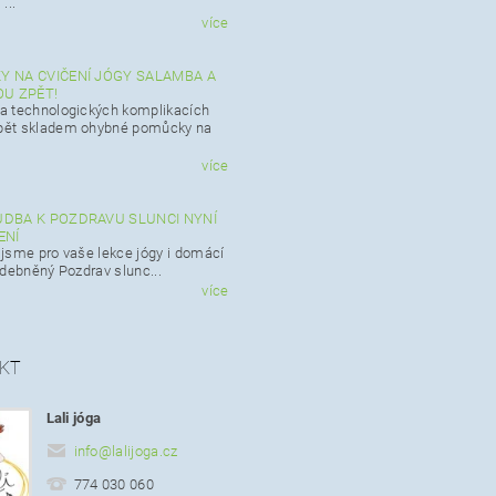
...
více
 NA CVIČENÍ JÓGY SALAMBA A
OU ZPĚT!
 technologických komplikacích
ět skladem ohybné pomůcky na
více
DBA K POZDRAVU SLUNCI NYNÍ
ENÍ
i jsme pro vaše lekce jógy i domácí
udebněný Pozdrav slunc...
více
KT
Lali jóga
info
@
lalijoga.cz
774 030 060