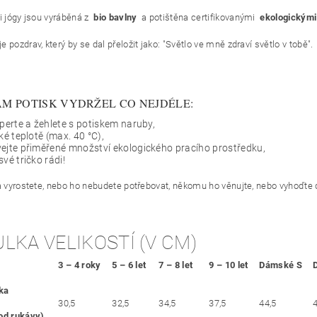
i jógy jsou vyráběná z
bio bavlny
a potištěna certifikovanými
ekologickými
je pozdrav, který by se dal přeložit jako: "Světlo ve mně zdraví světlo v tobě".
M POTISK VYDRŽEL CO NEJDÉLE:
 perte a žehlete s potiskem naruby,
zké teplotě (max. 40 °C),
ejte přiměřené množství ekologického pracího prostředku,
své tričko rádi!
ka vyrostete, nebo ho nebudete potřebovat, někomu ho věnujte, nebo vyhoďte d
LKA VELIKOSTÍ (V CM)
3 – 4 roky
5 – 6 let
7 – 8 let
9 – 10 let
Dámské S
čka
30,5
32,5
34,5
37,5
44,5
od rukávy)