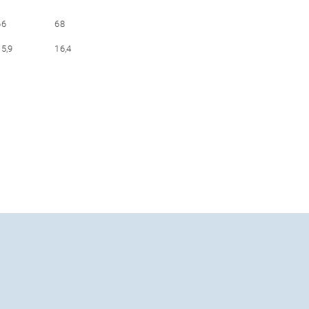
66
68
15,9
16,4