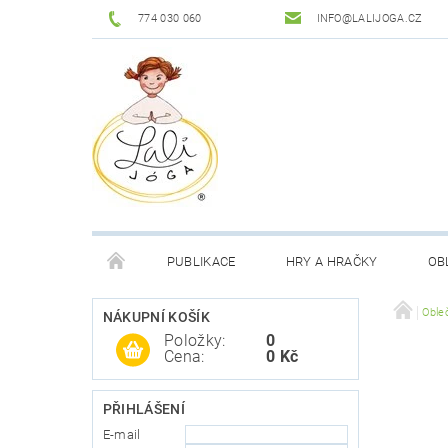
774 030 060
INFO@LALIJOGA.CZ
PUBLIKACE
HRY A HRAČKY
OB
VŠE O NÁKUPU
MOJE OBJEDNÁVKA
Oble
NÁKUPNÍ KOŠÍK
Položky:
0
Cena:
0 Kč
PŘIHLÁŠENÍ
E-mail