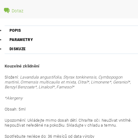
Dotaz
POPIS
PARAMETRY
DISKUZE
Kouzelné zklidnění
Složení:
Lavandula angustifolia, Styrax tonkinensis, Cymbopogon
martinii, Ormensis multicaulis et mixta, Citral*, Limonene*, Geraniol*,
Benzyl Benzoate*, Linalool*, Farnesol*
*Alergeny
Obsah: 5ml
Upozornění: Ukládejte mimo dosah dětí. Chraňte oči. Neužívat vnitřně.
Nepoužívat neředěné na pokožku. Skladujte v chladu a temnu.
Spotřebujte nejlépe do: 36 měsíců od data výroby