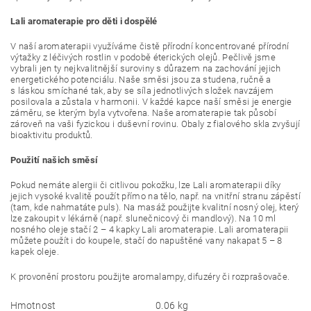
Lali aromaterapie pro děti i dospělé
V naší aromaterapii využíváme čistě přírodní koncentrované přírodní
výtažky z léčivých rostlin v podobě éterických olejů. Pečlivě jsme
vybrali jen ty nejkvalitnější suroviny s důrazem na zachování jejich
energetického potenciálu. Naše směsi jsou za studena, ručně a
s láskou smíchané tak, aby se síla jednotlivých složek navzájem
posilovala a zůstala v harmonii. V každé kapce naší směsi je energie
záměru, se kterým byla vytvořena. Naše aromaterapie tak působí
zároveň na vaši fyzickou i duševní rovinu. Obaly z fialového skla zvyšují
bioaktivitu produktů.
Použití našich směsí
Pokud nemáte alergii či citlivou pokožku, lze Lali aromaterapii díky
jejich vysoké kvalitě použít přímo na tělo, např. na vnitřní stranu zápěstí
(tam, kde nahmatáte puls). Na masáž použijte kvalitní nosný olej, který
lze zakoupit v lékárně (např. slunečnicový či mandlový). Na 10 ml
nosného oleje stačí 2 – 4 kapky Lali aromaterapie. Lali aromaterapii
můžete použít i do koupele, stačí do napuštěné vany nakapat 5 – 8
kapek oleje.
K provonění prostoru použijte aromalampy, difuzéry či rozprašovače.
Hmotnost
0.06 kg