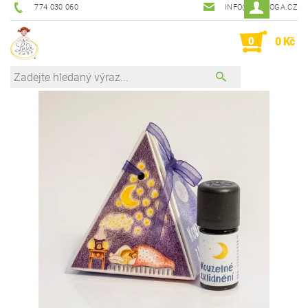
774 030 060
INFO@LALIJOGA.CZ
0
0 Kč