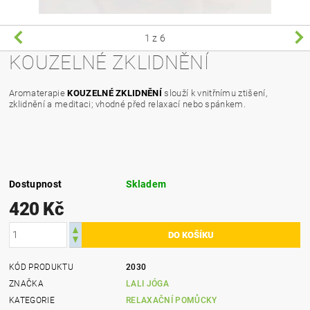
1
z 6
KOUZELNÉ ZKLIDNĚNÍ
Aromaterapie
KOUZELNÉ ZKLIDNĚNÍ
slouží k vnitřnímu ztišení,
zklidnění a meditaci; vhodné před relaxací nebo spánkem.
Dostupnost
Skladem
420 Kč
KÓD PRODUKTU
2030
ZNAČKA
LALI JÓGA
KATEGORIE
RELAXAČNÍ POMŮCKY